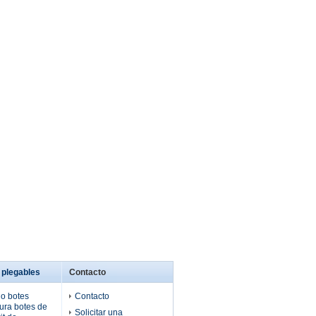
 plegables
Contacto
do botes
Contacto
ura botes de
Solicitar una