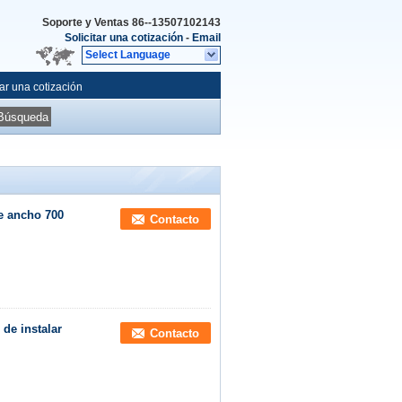
Soporte y Ventas
86--13507102143
Solicitar una cotización
-
Email
Select Language
tar una cotización
Búsqueda
de ancho 700
Contacto
 de instalar
Contacto