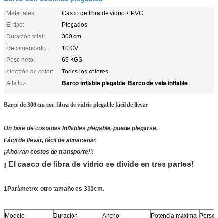
Materiales:
Casco de fibra de vidrio + PVC
El tipo:
Plegados
Duración total:
300 cm
Recomendado.:
10 CV
Peso neto:
65 KGS
elección de color:
Todos los colores
Barco inflable plegable
Barco de vela inflable
Alta luz:
,
Barco de 300 cm con fibra de vidrio plegable fácil de llevar
Un bote de costadas inflables plegable, puede plegarse.
Fácil de llevar, fácil de almacenar.
¡Ahorran costos de transporte!!!
¡ El casco de fibra de vidrio se divide en tres partes!
1Parámetro: otro tamaño es 330cm.
Modelo
Duración
Ancho
Potencia máxima
Perso