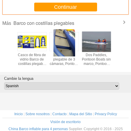
Continuar
Barco con costillas plegables
Más
de pesca
Casco de fibra de
Barco inflable
Dos Paddles,
Barco de a
es 300 cm
vidrio Barco de
plegable de 3
Pontoon Boats sin
alumini
arco de
costillas plegable
cámaras, Pontoón
marco, Pontoon
ponton
 plegable
Plegable
sin marco Barcos
Boat portátil
protec
 de fibra
lateralmente
pesqueros 330cm
plegable hecho a
o plegado
Almacenamiento
mano.
Cambie la lengua
fácil 330 Cm Para
diversión
Inicio
|
Sobre nosotros
|
Contacto
|
Mapa del Sitio
|
Privacy Policy
Visión de escritorio
China Barco inflable para 4 personas
Supplier. Copyright © 2016 - 2025