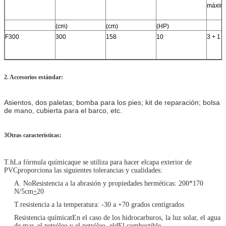
máxim
(cm)
(cm)
(HP)
F300
300
158
10
3 + 1
2. Accesorios estándar:
Asientos, dos paletas; bomba para los pies; kit de reparación; bolsa
de mano, cubierta para el barco, etc.
3Otras características:
T.
h
La fórmula química
que se utiliza para hacer el
capa exterior de
PVC
proporciona las siguientes tolerancias y cualidades:
A. No
Resistencia a la abrasión y propiedades herméticas: 200*170
N/5cm
20
+
T.
resistencia a la temperatura: -30 a +70 grados centígrados
Resistencia química
t
En el caso de los hidrocarburos, la luz solar, el agua
de mar, el petróleo y el petróleo, el
d
El combustible