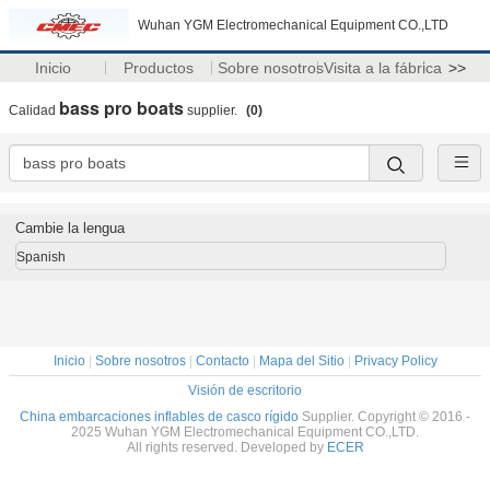
Wuhan YGM Electromechanical Equipment CO.,LTD
Inicio
Productos
Sobre nosotros
Visita a la fábrica
>>
bass pro boats
Calidad
supplier.
(0)
Cambie la lengua
Spanish
Inicio
|
Sobre nosotros
|
Contacto
|
Mapa del Sitio
|
Privacy Policy
Visión de escritorio
China embarcaciones inflables de casco rígido
Supplier. Copyright © 2016 -
2025 Wuhan YGM Electromechanical Equipment CO.,LTD.
All rights reserved. Developed by
ECER