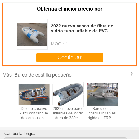
Obtenga el mejor precio por
2022 nuevo casco de fibra de
vidrio tubo inflable de PVC
pequeñas dimensiones barco
300
MOQ：
1
Continuar
Barco de costilla pequeño
Más
nflables
Diseño creativo
2022 nuevo barco
Barco de la
2022 bar
de 330cm
2022 con tanque
inflables de fondo
costilla inflables
pesca inf
 precio
de combustible
duro de 330cm
rígido de FRP de
con motor
ato
extraíble barco
RIB330C precio
480 cm para 8
rib boat 3
inflables de 13
barato
personas con
consola y
pies con suelo de
armario frontal /
trase
Cambie la lengua
teca
arco de luz SS