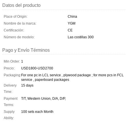
Datos del producto
Place of Origin:
China
Nombre de la marca:
YGM
Certificación:
CE
Número de modelo:
Las costillas 300
Pago y Envío Términos
Min Order:
1
Precio:
USD1800-USD2700
Packaging:
For one pc in LCL service , plywood package ; for more pcs in FCL
service , paperboard packages
Delivery
15 days
Time:
Payment
T/T, Western Union, D/A, D/P,
Terms:
Supply
100 sets each Month
Ability: