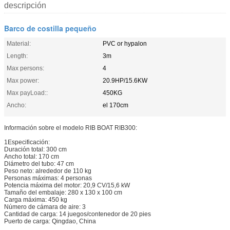
descripción
Barco de costilla pequeño
Material:
PVC or hypalon
Length:
3m
Max persons:
4
Max power:
20.9HP/15.6KW
Max payLoad::
450KG
Ancho:
el 170cm
Información sobre el modelo RIB BOAT RIB300:
1Especificación:
Duración total: 300 cm
Ancho total: 170 cm
Diámetro del tubo: 47 cm
Peso neto: alrededor de 110 kg
Personas máximas: 4 personas
Potencia máxima del motor: 20,9 CV/15,6 kW
Tamaño del embalaje: 280 x 130 x 100 cm
Carga máxima: 450 kg
Número de cámara de aire: 3
Cantidad de carga: 14 juegos/contenedor de 20 pies
Puerto de carga: Qingdao, China