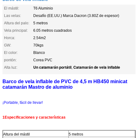
El mástil:
T6 Aluminio
Las velas:
Desafío (EE.UU.) Marca Dacron (3.80Z de espesor)
Altura del palo:
5 metros
Vela principal:
6.05 metros cuadrados
Horca:
2.54m2
GW:
70kgs
El color:
Blanco
pontón:
Corea PVC
Un catamarán portátil
Catamarán de vela inflable
Alta luz:
,
Barco de vela inflable de PVC de 4,5 m HB450 minicat
catamarán Mastro de aluminio
¡Portable, fácil de llevar!
1Especificaciones y características
Altura del mástil
5 metros