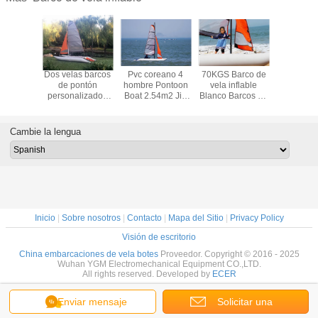
 vela con
Dos velas barcos
Pvc coreano 4
70KGS Barco de
Fácil Toma
elas,
de pontón
hombre Pontoon
vela inflable
de Vela I
marán
personalizados
Boat 2.54m2 Jib
Blanco Barcos de
Naranja G
átil.
para disfrutar, 450
Wtih ensamblaje
pontón portátiles
Vela con t
cm catamarán
de vídeo DVD
con mástil de 5 m
fibra de 
portátil velero
Cambie la lengua
Inicio
|
Sobre nosotros
|
Contacto
|
Mapa del Sitio
|
Privacy Policy
Visión de escritorio
China embarcaciones de vela botes
Proveedor. Copyright © 2016 - 2025
Wuhan YGM Electromechanical Equipment CO.,LTD.
All rights reserved. Developed by
ECER
Enviar mensaje
Solicitar una