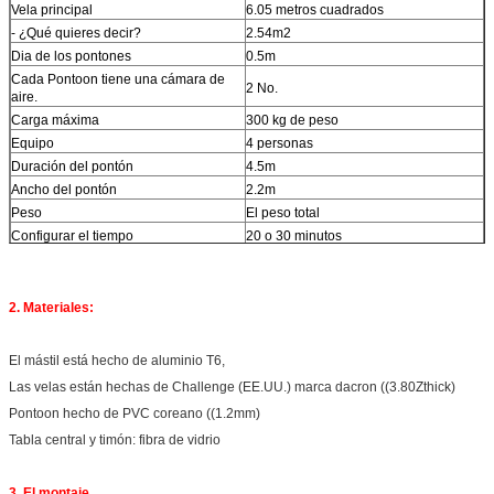
Vela principal
6.05 metros cuadrados
- ¿Qué quieres decir?
2.54m2
Dia de los pontones
0.5m
Cada Pontoon tiene una cámara de
2 No.
aire.
Carga máxima
300 kg de peso
Equipo
4 personas
Duración del pontón
4.5m
Ancho del pontón
2.2m
Peso
El peso total
Configurar el tiempo
20 o 30 minutos
2 bolsas de transporte
Tamaño del embalaje
((2m*0,45m*0,4m)
Peso ((GW/NW):
70 KGS/66 KGSv
2. Materiales:
El mástil está hecho de aluminio T6,
Las velas están hechas de Challenge (EE.UU.) marca dacron ((3.80Zthick)
Pontoon hecho de PVC coreano ((1.2mm)
Tabla central y timón: fibra de vidrio
3. El montaje