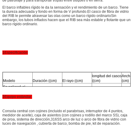
de patrullaje y para transportar tropas entre buques o en tierra.
El barco inflables rígido le da la sensación y el rendimiento de un barco. Tiene
la dureza adecuada y fondo en forma de V profundo.El casco de fibra de vidrio
del RIB le permite atravesar las olas como un barco rígido ordinarioSin
embargo, los tubos inflados hacen que el RIB sea más estable y flotante que un
barco rígido ordinario.
1Especificación
longitud del casco
Ancho 
Modelo
Duración ((cm)
El rayo ((cm)
((cm)
(cm)
Se aplicará el
procedimiento
siguiente:
480
188
413
2Equipo estándar:
Consola central con cojines (incluido el parabrisas, interruptor de 4 puntos,
medidor de aceite), caja de asientos (con cojines y rodillo del marco SS), caja
de proa, sistema de dirección,316SS arco de luz o arco de fibra de vidrio con
luces de navegación , cubierta de barco, bomba de pie, kit de reparación.