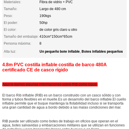
Materiales:
Fibra de vidrio + PVC
Tamaño:
Largo de 480 cm
Peso:
190kgs
El poder:
50hp
El color:
de color gris claro u otro
Tamaño del embalaje:
410cm*150cm*65cm
Persona máxima:
8
Un pequeño bote inflable
Botes inflables pequeños
Alta luz:
,
4.8m PVC costilla inflable costilla de barco 480A
certificado CE de casco rígido
Aquí le damos algunas informaciones sobre RIB como sigue.
El barco Rib inflable (RIB) es un barco construido con un casco sólido y con
forma y tubos flexibles en el muelle.Es un desarrollo del barco inflable.El cuello
inflable permite que el buque mantenga la flotabilidad incluso si se transporta
una gran cantidad de agua a bordo debido a las malas condiciones del mar.
RIB puede ser utilizado como botes de trabajo en oficios que operan en el
agua, botes salvavidas y embarcaciones militares que se utilizan en funciones