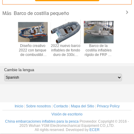
Barco de costilla pequeño
Más
nflables
Diseño creativo
2022 nuevo barco
Barco de la
2022 bar
de 330cm
2022 con tanque
inflables de fondo
costilla inflables
pesca inf
 precio
de combustible
duro de 330cm
rígido de FRP de
con motor
ato
extraíble barco
RIB330C precio
480 cm para 8
rib boat 3
inflables de 13
barato
personas con
consola y
pies con suelo de
armario frontal /
trase
Cambie la lengua
teca
arco de luz SS
Inicio
|
Sobre nosotros
|
Contacto
|
Mapa del Sitio
|
Privacy Policy
Visión de escritorio
China embarcaciones inflables para la pesca
Proveedor. Copyright © 2016 -
2025 Wuhan YGM Electromechanical Equipment CO.,LTD.
All rights reserved. Developed by
ECER