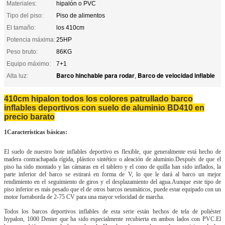
Materiales:
hipalón o PVC
Tipo del piso:
Piso de alimentos
El tamaño:
los 410cm
Potencia máxima:
25HP
Peso bruto:
86KG
Equipo máximo:
7+1
Barco hinchable para rodar
Barco de velocidad inflable
Alta luz:
,
410cm hipalon todos los colores patrullado barco
inflables deportivos con suelo de aluminio BD410 en
precio barato
1Características básicas:
El suelo de nuestro bote inflables deportivo es flexible, que generalmente está hecho de
madera contrachapada rígida, plástico sintético o aleación de aluminio.Después de que el
piso ha sido montado y las cámaras en el tablero y el cono de quilla han sido inflados, la
parte inferior del barco se estirará en forma de V, lo que le dará al barco un mejor
rendimiento en el seguimiento de giros y el desplazamiento del agua.Aunque este tipo de
piso inferior es más pesado que el de otros barcos neumáticos, puede estar equipado con un
motor fueraborda de 2-75 CV para una mayor velocidad de marcha.
Todos los barcos deportivos inflables de esta serie están hechos de tela de poliéster
hypalon, 1000 Denier que ha sido especialmente recubierta en ambos lados con PVC.El