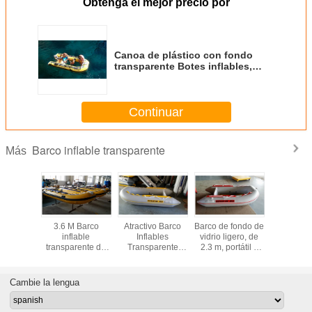
Obtenga el mejor precio por
Canoa de plástico con fondo
transparente Botes inflables,
barcos de pesca transparentes
10 caballos de fuerza
Continuar
Barco inflable transparente
Más
 peso
3.6 M Barco
Atractivo Barco
Barco de fondo de
Hermoso 
sco
inflable
Inflables
vidrio ligero, de
con fondo
arente
transparente de
Transparente
2.3 m, portátil y
kay
s de PVC
164 cm de ancho
Barco Inflables
inflables
transpar
V300 en
Resistencia al
con Ribas 2.7m
barco de
colores
impacto ligero
Con Vista
para 3 pe
Cambie la lengua
Submarina clara