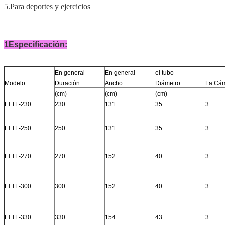
5.
Para deportes y ejercicios
1Especificación:
En general
En general
el tubo
Modelo
Duración
Ancho
Diámetro
La Cá
(cm)
(cm)
(cm)
El TF-230
230
131
35
3
El TF-250
250
131
35
3
El TF-270
270
152
40
3
El TF-300
300
152
40
3
El TF-330
330
154
43
3