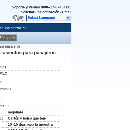
Soporte y Ventas
0086-27-87454115
Solicitar una cotización
-
Email
Select Language
tar una cotización
Búsqueda
ara pasajeros
n asientos para pasajeros
hina
MEC
E
ib960C
:
ima:
1
negotiate
do:
Cartón y bolso que teje
10 -15 días para la muestra