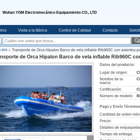
Wuhan YGM Electromecánico Equipamiento CO., LTD
tros
Visita a la fábrica
Control de Calidad
Contacto
Solici
Transporte de Orca Hipalon Barco de vela inflable Rib960C con asientos p
le-BIG
nsporte de Orca Hipalon Barco de vela inflable Rib960C co
Datos del producto:
Lugar de origen:
C
Nombre de la
C
marca:
Certificación:
C
Número de modelo:
R
Pago y Envío Términos
Cantidad de orden mín
Precio:
Detalles de empaqueta
Tiempo de entrega: