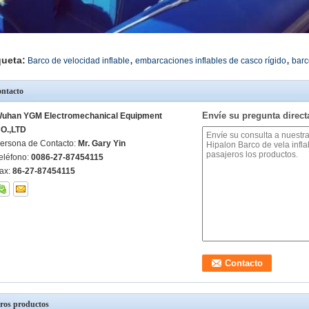
,
,
queta:
Barco de velocidad inflable
embarcaciones inflables de casco rígido
barc
ntacto
Envíe su pregunta direc
uhan YGM Electromechanical Equipment
O.,LTD
ersona de Contacto:
Mr. Gary Yin
eléfono:
0086-27-87454115
ax:
86-27-87454115
ros productos