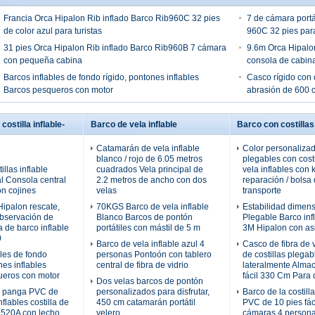
Francia Orca Hipalon Rib inflado Barco Rib960C 32 pies
7 de cámara portát
de color azul para turistas
960C 32 pies para
31 pies Orca Hipalon Rib inflado Barco Rib960B 7 cámara
9.6m Orca Hipalo
con pequeña cabina
consola de cabina
Barcos inflables de fondo rígido, pontones inflables
Casco rígido con co
Barcos pesqueros con motor
abrasión de 600 
costilla inflable-
Barco de vela inflable
Barco con costillas
Catamarán de vela inflable
Color personaliza
blanco / rojo de 6.05 metros
plegables con cost
illas inflable
cuadrados Vela principal de
vela inflables con k
al Consola central
2.2 metros de ancho con dos
reparación / bolsa
on cojines
velas
transporte
ipalon rescate,
70KGS Barco de vela inflable
Estabilidad dimens
observación de
Blanco Barcos de pontón
Plegable Barco infl
a de barco inflable
portátiles con mástil de 5 m
3M Hipalon con as
0
Barco de vela inflable azul 4
Casco de fibra de 
bles de fondo
personas Pontoón con tablero
de costillas plega
nes inflables
central de fibra de vidrio
lateralmente Alma
ueros con motor
fácil 330 Cm Para 
Dos velas barcos de pontón
 panga PVC de
personalizados para disfrutar,
Barco de la costill
flables costilla de
450 cm catamarán portátil
PVC de 10 pies fáci
la520A con lecho
velero
cámaras 4 person