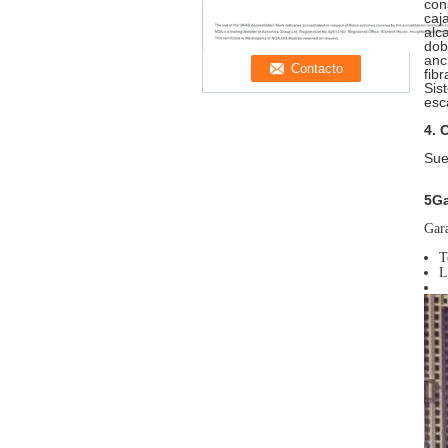
con
caj
alca
dob
anc
fib
Sis
esc
4. 
Sue
5Ga
Gara
T
L