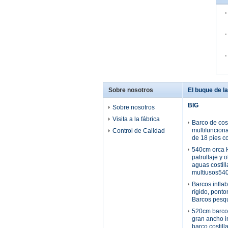
Sobre nosotros
El buque de la 
BIG
Sobre nosotros
Visita a la fábrica
Barco de cost
multifuncion
Control de Calidad
de 18 pies c
540cm orca H
patrullaje y 
aguas costill
multiusos54
Barcos infla
rígido, ponto
Barcos pesq
520cm barco
gran ancho in
barco costil