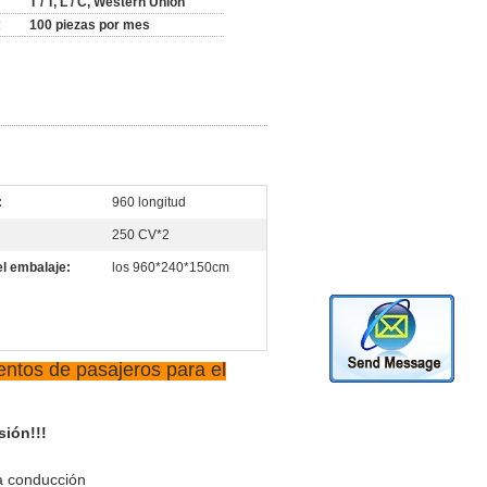
T / T, L / C, Western Union
:
100 piezas por mes
:
960 longitud
250 CV*2
l embalaje:
los 960*240*150cm
entos de pasajeros para el
sión!!!
da conducción