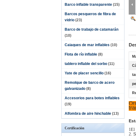
Barco inflable transparente
(15)
Barcos pesqueros de fibra de
vidrio
(23)
Barco de trabajo de catamarán
(10)
Des
Caiaques de mar inflables
(10)
Flota de río inflable
(8)
Ma
tablero inflable del sorbo
(11)
C
Yate de placer sencillo
(16)
ta
Remolque de barco de acero
p
galvanizado
(8)
Re
Accesorios para botes inflables
Orc
(19)
tr
Alfombra de aire hinchable
(13)
Est
Certificación
1El 
. 
2