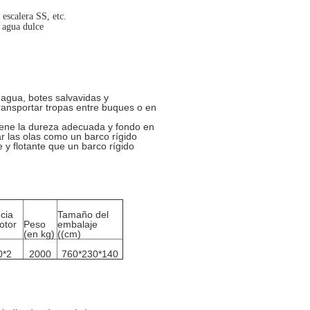
escalera SS, etc.
 agua dulce
 agua, botes salvavidas y
transportar tropas entre buques o en
 Tiene la dureza adecuada y fondo en
ar las olas como un barco rígido
 y flotante que un barco rígido
cia
Tamaño del
otor
Peso
embalaje
(en kg)
((cm)
0*2
2000
760*230*140