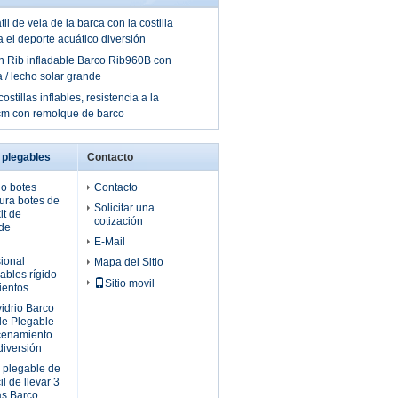
il de vela de la barca con la costilla
 el deporte acuático diversión
n Rib infladable Barco Rib960B con
 / lecho solar grande
stillas inflables, resistencia a la
cm con remolque de barco
 plegables
Contacto
do botes
Contacto
ura botes de
Solicitar una
it de
cotización
 de
E-Mail
ional
Mapa del Sitio
ables rígido
Sitio movil
ientos
vidrio Barco
ble Plegable
cenamiento
diversión
a plegable de
l de llevar 3
as Barco