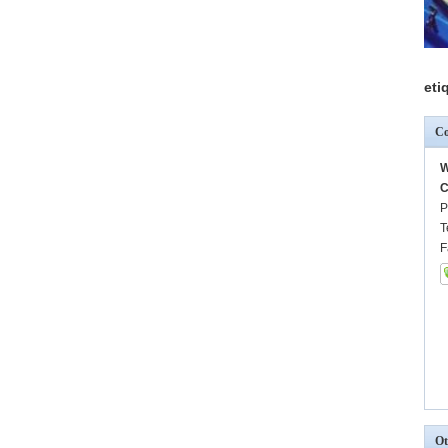
eti
Co
W
C
P
T
F
Ot