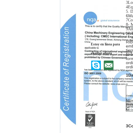
3Los
4Equ
5. D
6Má
7Con
8- M
9Amp
10.
T
RIB
Estoy en línea para
emb
tier
chatear ahora
El 
for
ord
ordi
1Da
Mo
RI
C
3Co