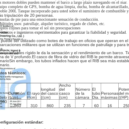
 motores dobles pueden mantener el barco a largo plazo navegando en el mar.
ipo completo de GPS, bomba de agua limpia, ducha, bomba de alcantarillado, 
oble 200L Tanque incorporado para usted sobre el suministro de combustible y
s tripulación de 20 personas.
solas de pie para una emocionante sensación de conducción.
últiples usos: patrullaje, alquiler turístico, regado de clubes, etc.
los cojines para tomar el sol sin preocupaciones
écnicos e ingenieros experimentados para garantizar la fiabilidad y seguridad.
 puede ser utilizado como botes de trabajo en oficios que operan en el
arcaciones militares que se utilizan en funciones de patrullaje y para 
ra.
barco inflables rígido le da la sensación y el rendimiento de un barco.
ma de V profundo.El casco de fibra de vidrio del RIB le permite atraves
inarioSin embargo, los tubos inflados hacen que el RIB sea más estable
nario.
tos técnicos:
Ancho
longitud
del
Número
El
Poten
Duración
El rayo
del casco
casco
de la
tubo
Personas
del m
delo
((cm)
((cm)
((cm)
(cm)
cámara
Dia.
máximas
((HP)
B960
960
310
860
235
7
60
16
25
nfiguración estándar: