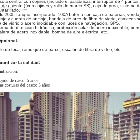
sola central con cojines (incluido el parabrisas, interruptor de 4 puntos,
a de asiento ((con cojines y rollo de marco SS), caja de proa, sistema 
ntarillado,
le 200L Tanque incorporado, 100A batería con caja de baterías, vendaj
laje y cuerda de anclaje, bandeja de arco de fibra de vidrio, chalecos s
ra de vidrio o acero inoxidable con luces de navegación, GPS,
tema de dirección hidráulico, protección solar de acero inoxidable, bo
alera de acero inoxidable, bomba de aire eléctrica, etc.
Opcional:
lo de teca, remolque de barco, escalón de fibra de vidrio, etc.
rantizar la calidad:
ntización:
ejido de casco: 5 años
as costuras del casco: 3 años