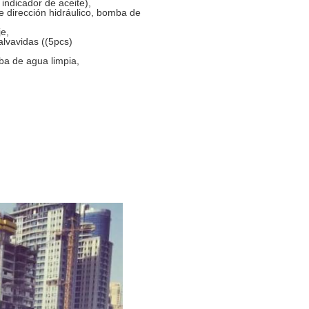
 indicador de aceite),
de dirección hidráulico, bomba de
e,
alvavidas ((5pcs)
mba de agua limpia,