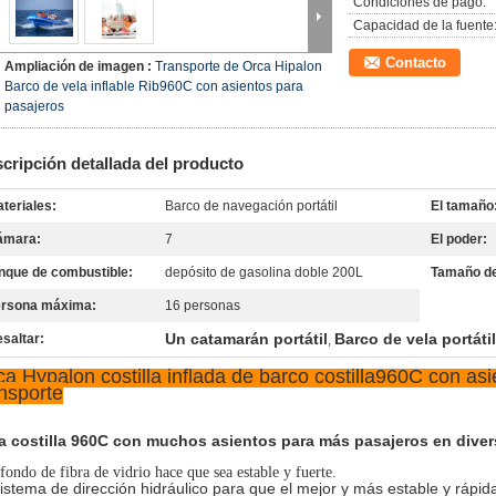
Condiciones de pago:
Capacidad de la fuente
Contacto
Ampliación de imagen :
Transporte de Orca Hipalon
Barco de vela inflable Rib960C con asientos para
pasajeros
cripción detallada del producto
teriales:
Barco de navegación portátil
El tamaño
ámara:
7
El poder:
nque de combustible:
depósito de gasolina doble 200L
Tamaño de
ersona máxima:
16 personas
Un catamarán portátil
Barco de vela portátil
saltar:
,
a Hypalon costilla inflada de barco costilla960C con asi
ansporte
a costilla 960C con muchos asientos para más pasajeros en diver
fondo de fibra de vidrio hace que sea estable y fuerte.
Sistema de dirección hidráulico para que el mejor y más estable y rápi