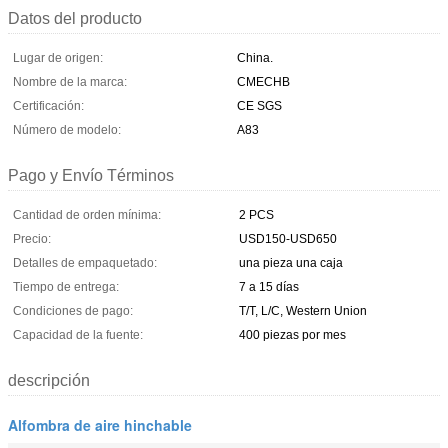
Datos del producto
Lugar de origen:
China.
Nombre de la marca:
CMECHB
Certificación:
CE SGS
Número de modelo:
A83
Pago y Envío Términos
Cantidad de orden mínima:
2 PCS
Precio:
USD150-USD650
Detalles de empaquetado:
una pieza una caja
Tiempo de entrega:
7 a 15 días
Condiciones de pago:
T/T, L/C, Western Union
Capacidad de la fuente:
400 piezas por mes
descripción
Alfombra de aire hinchable