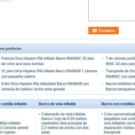
ros productos
Francia Orca Hipalon Rib inflado Barco Rib960C 32 pies
7 de cámara portát
de color azul para turistas
960C 32 pies para
31 pies Orca Hipalon Rib inflado Barco Rib960B 7 cámara
Transporte de Orc
con pequeña cabina
Rib960C con asie
9.6m Orca Hipalon Rib infladable Barco Rib960B con
Barcos inflables d
consola de cabina / lecho solar grande
Barcos pesqueros
costilla inflable-
Barco de vela inflable
Barco con costillas
Catamarán de vela inflable
Color personaliza
blanco / rojo de 6.05 metros
plegables con cost
illas inflable
cuadrados Vela principal de
vela inflables con k
al Consola central
2.2 metros de ancho con dos
reparación / bolsa
on cojines
velas
transporte