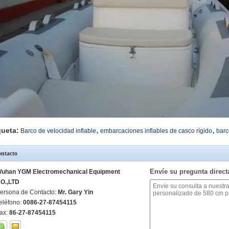
,
,
queta:
Barco de velocidad inflable
embarcaciones inflables de casco rígido
barc
ntacto
Envíe su pregunta direc
uhan YGM Electromechanical Equipment
O.,LTD
ersona de Contacto:
Mr. Gary Yin
eléfono:
0086-27-87454115
ax:
86-27-87454115