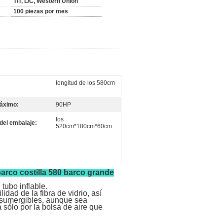
T/T, L/C, Western Union
:
100 piezas por mes
longitud de los 580cm
áximo:
90HP
los
del embalaje:
520cm*180cm*60cm
barco costilla 580 barco grande
tubo inflable.
idad de la fibra de vidrio, así
insumergibles, aunque sea
 sólo por la bolsa de aire que