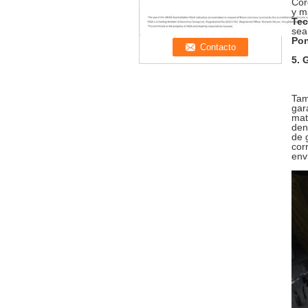
Cor
y m
Tec
sea
Pon
5. 
Tam
gar
mat
den
de 
cor
env