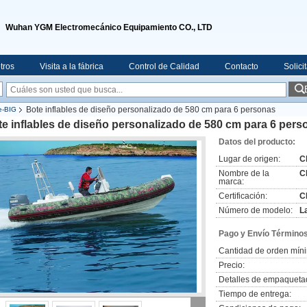
Wuhan YGM Electromecánico Equipamiento CO., LTD
tros
Visita a la fábrica
Control de Calidad
Contacto
Solici
Bote inflables de diseño personalizado de 580 cm para 6 personas
le-BIG
e inflables de diseño personalizado de 580 cm para 6 pers
Datos del producto:
Lugar de origen:
C
Nombre de la
C
marca:
Certificación:
C
Número de modelo:
L
Pago y Envío Términos
Cantidad de orden mín
Precio:
Detalles de empaqueta
Tiempo de entrega: