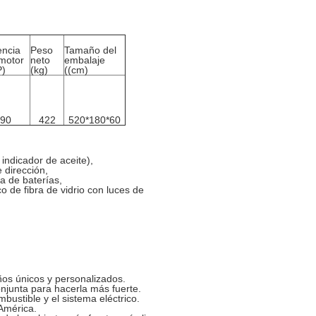
encia
Peso
Tamaño del
 motor
neto
embalaje
P)
(kg)
((cm)
90
422
520*180*60
 indicador de aceite),
 dirección,
a de baterías,
o de fibra de vidrio con luces de
os únicos y personalizados.
conjunta para hacerla más fuerte.
bustible y el sistema eléctrico.
América.