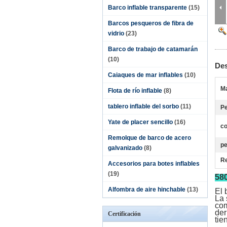
Barco inflable transparente
(15)
Barcos pesqueros de fibra de
vidrio
(23)
Barco de trabajo de catamarán
(10)
Des
Caiaques de mar inflables
(10)
Ma
Flota de río inflable
(8)
tablero inflable del sorbo
(11)
P
Yate de placer sencillo
(16)
co
Remolque de barco de acero
p
galvanizado
(8)
Re
Accesorios para botes inflables
(19)
580
Alfombra de aire hinchable
(13)
El 
La 
com
der
Certificación
tie