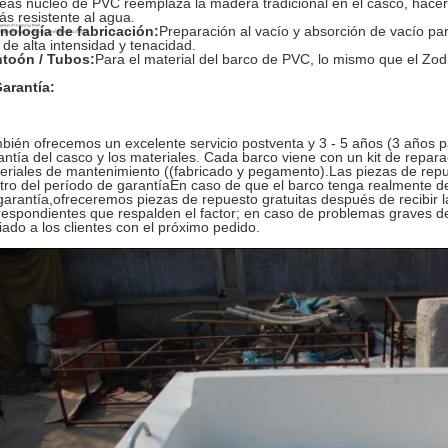
eas núcleo de PVC reemplaza la madera tradicional en el casco, hacer 
ás resistente al agua.
nología de fabricación:
Preparación al vacío y absorción de vacío par
 de alta intensidad y tenacidad.
toón / Tubos:
Para el material del barco de PVC, lo mismo que el Zo
Garantía:
bién ofrecemos un excelente servicio postventa y 3 - 5 años (3 años 
antía del casco y los materiales. Cada barco viene con un kit de repar
eriales de mantenimiento ((fabricado y pegamento).Las piezas de repu
tro del período de garantíaEn caso de que el barco tenga realmente de
garantía,ofreceremos piezas de repuesto gratuitas después de recibir 
respondientes que respalden el factor; en caso de problemas graves d
iado a los clientes con el próximo pedido.