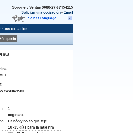
Soporte y Ventas
0086-27-87454115
Solicitar una cotización
-
Email
Select Language
tar una cotización
Búsqueda
onas
hina
MEC
E
as costillas580
:
ima:
1
negotiate
do:
Cartón y bolso que teje
10 -15 días para la muestra