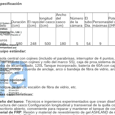
pecificación
Ancho
longitud
del
Número
El
Pot
Duración
El rayo
del casco
casco
de la
tubo
Personas
del
delo
((cm)
((cm)
((cm)
(cm)
cámara
Dia.
máximas
((H
presas
uros
vida
580
248
500
180
5
54
9
uipo estándar:
sola central con cojines (incluido el parabrisas, interruptor de 4 puntos,
a del asiento (con cojines y rollo del marco SS), caja de proa,sistema de
ba de alcantarillado, 120L Tanque incorporado, batería de 60A con caj
daje, anclaje y cuerda de anclaje, arco o bandeja de fibra de vidrio, arc
egación, etc.
uipo opcional:
olque de barco, escalón de fibra de vidrio, etc.
ras características:
eño del barco
: Técnicos e ingenieros experimentados que crean diseñ
ructura del casco:Configuración longitudinal y transversal de la quilla 
escritorio abierto, conveniente para reparar y mantener el tanque de com
erial de FRP
: Resión y material de revestimiento de gel ASHLAND de 