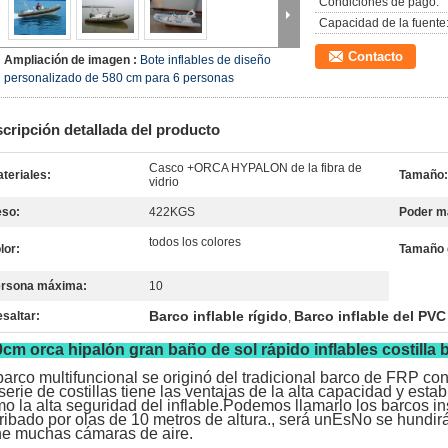
Condiciones de pago:
Capacidad de la fuente
Contacto
Ampliación de imagen :
Bote inflables de diseño
personalizado de 580 cm para 6 personas
cripción detallada del producto
Casco +ORCA HYPALON de la fibra de
teriales:
Tamaño:
vidrio
eso:
422KGS
Poder m
todos los colores
lor:
Tamaño 
ersona máxima:
10
Barco inflable rígido
Barco inflable del PVC
saltar:
,
cm orca hipalón gran baño de sol rápido inflables costilla 
barco multifuncional se originó del tradicional barco de FRP con 
serie de costillas tiene las ventajas de la alta capacidad y estabil
o la alta seguridad del inflable.Podemos llamarlo los barcos 
ribado por olas de 10 metros de altura., será un
Es
No se hundirá
ne muchas cámaras de aire.