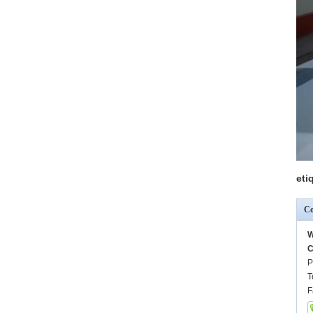
eti
Co
W
C
P
T
F