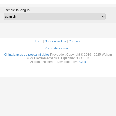
es con
17 pies o hipalón
Rib960C 32 pies
costilla 960C 32
costill
ue de
con terraza de sol
de color azul para
pies para el
hipalón4
stible
gris claro
turistas
deporte acuático
tanqu
Cambie la lengua
gris claro
RIB520C
diversión
combusti
 terraza
color
Inicio
|
Sobre nosotros
|
Contacto
Visión de escritorio
China barcos de pesca inflables
Proveedor. Copyright © 2016 - 2025 Wuhan
YGM Electromechanical Equipment CO.,LTD.
All rights reserved. Developed by
ECER