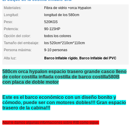
Materiales:
Fibra de vidrio +orca Hypalon
Longitud:
longitud de los 580cm
Peso:
520KGS
Potencia:
90-115HP
Opción del color:
todos los colores
Tamaño del embalaje:
los 520cm*210cm*110cm
Persona máxima:
9-10 personas
Barco inflable rígido
Barco inflable del PVC
Alta luz:
,
580cm orca hypalon espacio trasero grande casco lleno
de color costilla inflada costilla de barco costilla580B
con placa de doble motor
Este es el barco económico con un diseño bonito y
cómodo, puede ser con motores dobles!!! Gran espacio
trasero de la cabina!!!
Aquí le damos algunas informaciones sobre RIB como sigue.