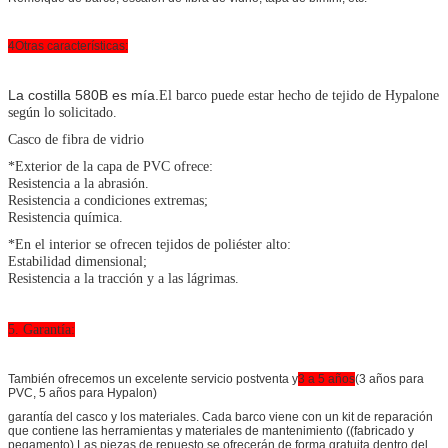
4Otras características:
La costilla 580B es mía.
El barco puede estar hecho de tejido de Hypalone
según lo solicitado.
Casco de fibra de vidrio
*Exterior de la capa de PVC ofrece:
Resistencia a la abrasión.
Resistencia a condiciones extremas;
Resistencia química.
*En el interior se ofrecen tejidos de poliéster alto:
Estabilidad dimensional;
Resistencia a la tracción y a las lágrimas.
5. Garantía:
También ofrecemos un excelente servicio postventa y
3 a 5 años
(3 años para
PVC, 5 años para Hypalon)
garantía del casco y los materiales. Cada barco viene con un kit de reparación
que contiene las herramientas y materiales de mantenimiento ((fabricado y
pegamento).Las piezas de repuesto se ofrecerán de forma gratuita dentro del