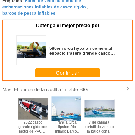
Barco de velocidad inflable
Etiquetas:
,
embarcaciones inflables de casco rígido
,
barcos de pesca inflables
Obtenga el mejor precio por
580cm orca hypalon comercial
espacio trasero grande casco
lleno de color costilla inflada
costilla de barco costilla580B
con placa de doble motor
Continuar
El buque de la costilla inflable-BIG
Más
 orca
2022 casco
Francia Orca
7 de cámara
Barco hin
barco de
grande rígido con
Hipalon Rib
portátil de vela de
de fondo 
s rígidas
motor de PVC de
inflado Barco
la barca con la
2022 P