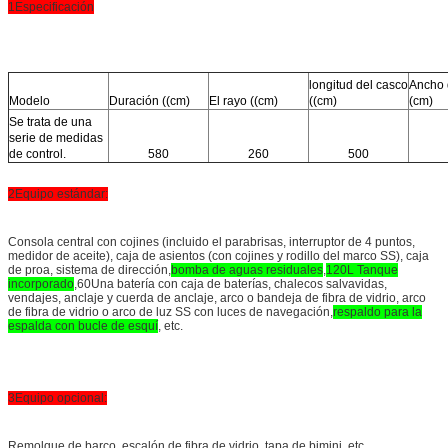
1Especificación
longitud del casco
Ancho 
Modelo
Duración ((cm)
El rayo ((cm)
((cm)
(cm)
Se trata de una
serie de medidas
de control.
580
260
500
2Equipo estándar:
Consola central con cojines (incluido el parabrisas, interruptor de 4 puntos,
medidor de aceite), caja de asientos (con cojines y rodillo del marco SS), caja
de proa, sistema de dirección,
bomba de aguas residuales
,
120L Tanque
incorporado
,60Una batería con caja de baterías, chalecos salvavidas,
vendajes, anclaje y cuerda de anclaje, arco o bandeja de fibra de vidrio, arco
de fibra de vidrio o arco de luz SS con luces de navegación,
respaldo para la
espalda con bucle de esquí
, etc.
3Equipo opcional:
Remolque de barco, escalón de fibra de vidrio, tapa de bimini, etc.