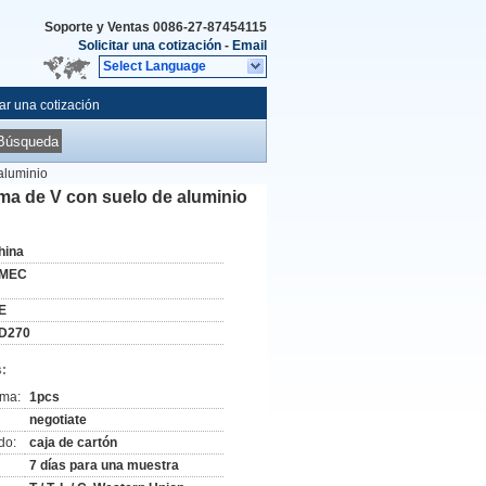
Soporte y Ventas
0086-27-87454115
Solicitar una cotización
-
Email
Select Language
tar una cotización
Búsqueda
aluminio
ma de V con suelo de aluminio
hina
MEC
E
D270
:
ima:
1pcs
negotiate
do:
caja de cartón
7 días para una muestra