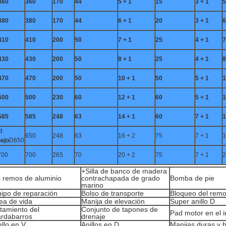
360
360
170
44
5 + 1
15
3 + 1
5
380
380
170
44
6 + 1
20
3 + 1
6
410
410
200
50
7 + 1
25
4 + 1
7
430
430
200
50
8 + 1
25
4 + 1
8
470
470
200
50
10 + 1
50
5 + 1
1
500
500
230
60
12 + 1
60
5 + 1
1
585
585
248
63
14 + 1
60
7 + 1
1
l
650
248
63
16 + 2
75
7 + 1
1
bajo
D650
700
700
265
70
20 + 2
75
7 + 1
2
+Silla de banco de madera
 remos de aluminio
contrachapada de grado
Bomba de pie
marino
ipo de reparación
Bolso de transporte
Bloqueo del remo
ea de vida
Manija de elevación
Super anillo D
tamiento del
Conjunto de tapones de
Pad motor en el in
rdabarros
drenaje
llo en V
Anillos en D
Manijas duras y 