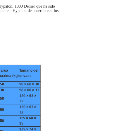
r hypalon, 1000 Denier que ha sido
de tela Hypalon de acuerdo con los
arga
Tamaño del
áxima (kg)
envase
50
98 × 60 × 30
30
98 × 60 × 31
120 × 63 ×
50
32
120 × 63 ×
50
32
115 × 60 ×
50
35
129 × 74 ×