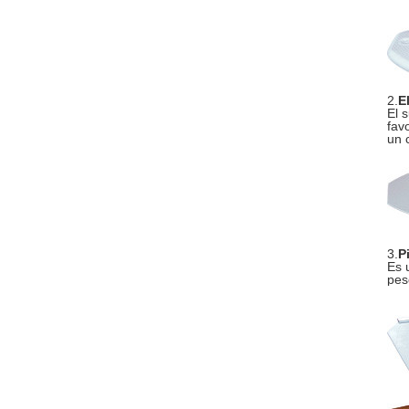
2.
E
El 
fav
un 
3.
P
Es 
pes