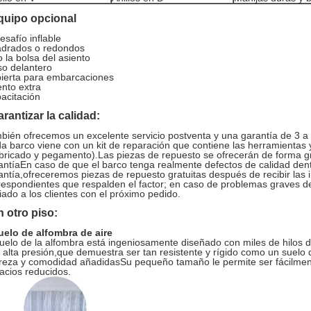
quipo opcional
esafío inflable
drados o redondos
o la bolsa del asiento
so delantero
ierta para embarcaciones
ento extra
acitación
rantizar la calidad:
bién ofrecemos un excelente servicio postventa y una garantía de 3 a 
a barco viene con un kit de reparación que contiene las herramientas
abricado y pegamento).Las piezas de repuesto se ofrecerán de forma gr
antíaEn caso de que el barco tenga realmente defectos de calidad dent
antía,ofreceremos piezas de repuesto gratuitas después de recibir las
respondientes que respalden el factor; en caso de problemas graves d
iado a los clientes con el próximo pedido.
 otro piso:
uelo de alfombra de aire
suelo de la alfombra está ingeniosamente diseñado con miles de hilos de 
 alta presión,que demuestra ser tan resistente y rígido como un suelo
ereza y comodidad añadidasSu pequeño tamaño le permite ser fácilme
acios reducidos.