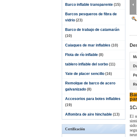
Barco inflable transparente
(15)
Barcos pesqueros de fibra de
vidrio
(23)
Barco de trabajo de catamarán
(10)
Des
Caiaques de mar inflables
(10)
Flota de río inflable
(8)
Ma
tablero inflable del sorbo
(11)
Du
Yate de placer sencillo
(16)
Pe
Remolque de barco de acero
Re
galvanizado
(8)
Bar
par
Accesorios para botes inflables
(19)
1Ca
Alfombra de aire hinchable
(13)
El s
sint
sido
Certificación
segu
neu