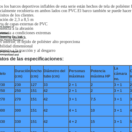
s los barcos deportivos inflables de esta serie están hechos de tela de poliéste
cialmente recubierta en ambos lados con PVC.El barco también se puede hacer 
isitos de los clientes.
ción de 2,3 a 8,5 m
ta de capas externas de PVC
stencia a la abrasión
stencia a condiciones extremas
stencia química.
l interior, el tejido de poliéster alto proporciona
bilidad dimensional
stencia a la tracción y al desgarro
tos de las especificaciones:
La
Duración
Ancho
Diámetro del
Personas
Potencia
C
elo
cámara
(cm)
(cm)
tubo (cm)
máximas
máxima HP
m
no.
230
230
127
33
2 + 1
2
3 + 1
2
250
250
151
42
2 + 1
2
3 + 1
3
270
270
151
42
3 + 1
7.5
3 + 1
3
300
300
151
42
4 + 1
10
3 + 1
4
330
330
151
42
4 + 2
15
3 + 1
5