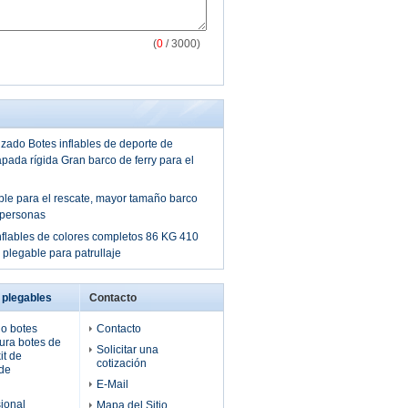
(
0
/ 3000)
zado Botes inflables de deporte de
ada rígida Gran barco de ferry para el
ble para el rescate, mayor tamaño barco
 personas
nflables de colores completos 86 KG 410
plegable para patrullaje
 plegables
Contacto
do botes
Contacto
ura botes de
Solicitar una
it de
cotización
 de
E-Mail
ional
Mapa del Sitio