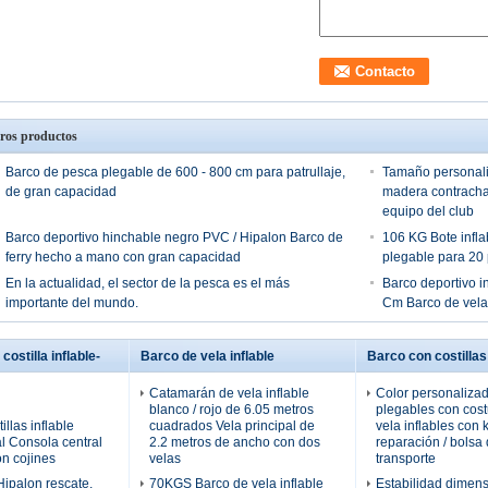
ros productos
Barco de pesca plegable de 600 - 800 cm para patrullaje,
Tamaño personali
de gran capacidad
madera contrachap
equipo del club
Barco deportivo hinchable negro PVC / Hipalon Barco de
106 KG Bote infla
ferry hecho a mano con gran capacidad
plegable para 20
En la actualidad, el sector de la pesca es el más
Barco deportivo i
importante del mundo.
Cm Barco de vela 
costilla inflable-
Barco de vela inflable
Barco con costillas
Catamarán de vela inflable
Color personaliza
blanco / rojo de 6.05 metros
plegables con cost
illas inflable
cuadrados Vela principal de
vela inflables con k
al Consola central
2.2 metros de ancho con dos
reparación / bolsa
on cojines
velas
transporte
ipalon rescate,
70KGS Barco de vela inflable
Estabilidad dimens