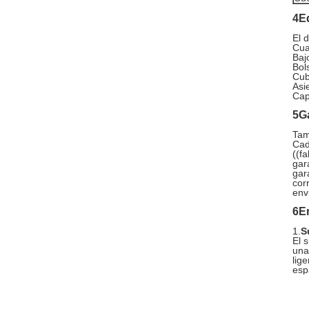
4E
El d
Cua
Baj
Bol
Cub
Asi
Cap
5Ga
Tam
Cad
((f
gar
gar
cor
env
6En
1.
S
El 
una
lig
esp