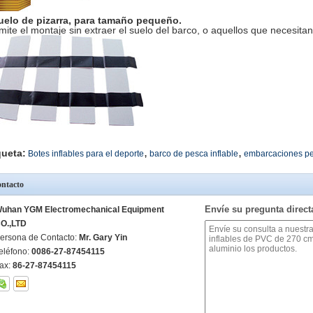
uelo de pizarra, para tamaño pequeño.
mite el montaje sin extraer el suelo del barco, o aquellos que necesita
,
,
queta:
Botes inflables para el deporte
barco de pesca inflable
embarcaciones p
ntacto
Envíe su pregunta direc
uhan YGM Electromechanical Equipment
O.,LTD
ersona de Contacto:
Mr. Gary Yin
eléfono:
0086-27-87454115
ax:
86-27-87454115