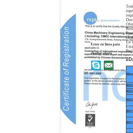
Todo
espe
requ
Dura
Ofer
Resi
Resi
Resi
En e
Estoy en línea para
Esta
Resi
chatear ahora
2Da
Mod
BD
BD
BD
BD
BD