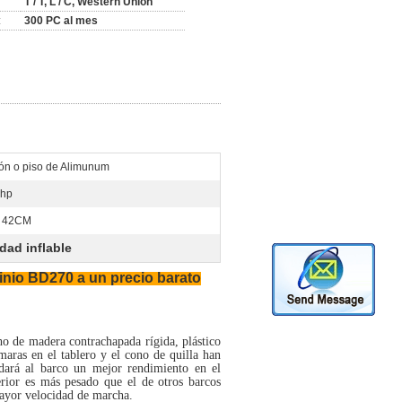
T / T, L / C, Western Union
:
300 PC al mes
tón o piso de Alimunum
5hp
s 42CM
dad inflable
inio BD270 a un precio barato
cho de madera contrachapada rígida, plástico
maras en el tablero y el cono de quilla han
e dará al barco un mejor rendimiento en el
erior es más pesado que el de otros barcos
ayor velocidad de marcha.