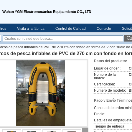
Wuhan YGM Electromecánico Equipamiento CO., LTD
tros
Visita a la fábrica
Control de Calidad
Contacto
Solici
rcos de pesca inflables de PVC de 270 cm con fondo en forma de V con suelo de 
cos de pesca inflables de PVC de 270 cm con fondo en for
Datos del producto:
Lugar de origen:
C
Nombre de la
C
marca:
Certificación:
C
Número de modelo:
B
Pago y Envío Términos
Cantidad de orden mín
Precio:
Detalles de empaqueta
Tiempo de entrega: