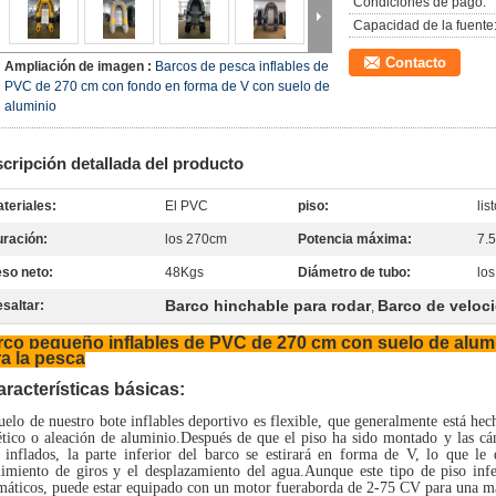
Condiciones de pago:
Capacidad de la fuente
Contacto
Ampliación de imagen :
Barcos de pesca inflables de
PVC de 270 cm con fondo en forma de V con suelo de
aluminio
cripción detallada del producto
teriales:
El PVC
piso:
lis
ración:
los 270cm
Potencia máxima:
7.
so neto:
48Kgs
Diámetro de tubo:
lo
Barco hinchable para rodar
Barco de veloci
saltar:
,
co pequeño inflables de PVC de 270 cm con suelo de alum
a la pesca
racterísticas básicas:
uelo de nuestro bote inflables deportivo es flexible, que generalmente está he
ético o aleación de aluminio.Después de que el piso ha sido montado y las cá
 inflados, la parte inferior del barco se estirará en forma de V, lo que l
imiento de giros y el desplazamiento del agua.Aunque este tipo de piso inf
máticos, puede estar equipado con un motor fueraborda de 2-75 CV para una m