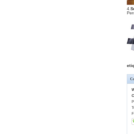
4.
S
Per
eti
Co
W
C
P
T
F