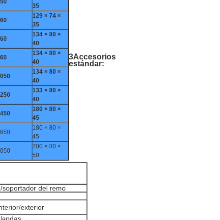
50
35
129 × 74 ×
60
35
134 × 80 ×
60
40
134 × 80 ×
3Accesorios
60
40
estándar:
134 × 80 ×
050
40
133 × 80 ×
250
40
180 × 80 ×
450
45
180 × 80 ×
650
45
200 × 80 ×
050
50
/soportador del remo
terior/exterior
blandas