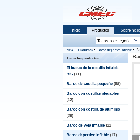
Inicio
Productos
Sobre noso
Ba
Inicio
Productos
Barco deportivo inflable
Bar
Todos los productos
El buque de la costilla inflable-
BIG
(71)
Barco de costilla pequeño
(58)
Barco con costillas plegables
(12)
Barco con costilla de aluminio
(26)
Barco de vela inflable
(11)
Barco deportivo inflable
(17)