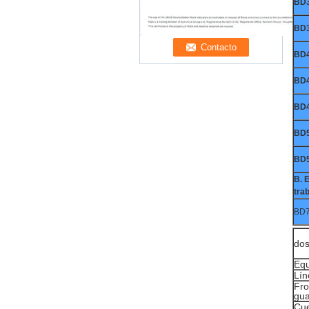
BD
BD
BD
BD
BD
BD
BD
B. E
tra
BD
dos
Equ
Lín
Fro
gua
Cue