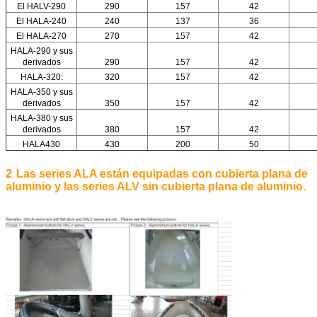
El HALV-290
290
157
42
El HALA-240
240
137
36
El HALA-270
270
157
42
HALA-290 y sus
derivados
290
157
42
HALA-320:
320
157
42
HALA-350 y sus
derivados
350
157
42
HALA-380 y sus
derivados
380
157
42
HALA430
430
200
50
2
Las series ALA están equipadas con cubierta plana de
.
aluminio y las series ALV sin cubierta plana de aluminio.