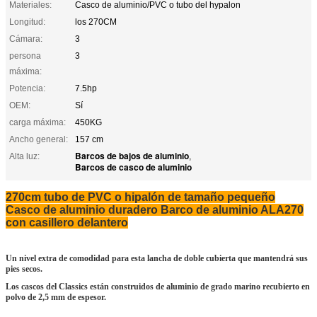
Materiales:
Casco de aluminio/PVC o tubo del hypalon
Longitud:
los 270CM
Cámara:
3
persona
3
máxima:
Potencia:
7.5hp
OEM:
Sí
carga máxima:
450KG
Ancho general:
157 cm
Barcos de bajos de aluminio
Alta luz:
,
Barcos de casco de aluminio
270cm tubo de PVC o hipalón de tamaño pequeño
Casco de aluminio duradero Barco de aluminio ALA270
con casillero delantero
Un nivel extra de comodidad para esta lancha de doble cubierta que mantendrá sus
pies secos.
Los cascos del Classics están construidos de aluminio de grado marino recubierto en
polvo de 2,5 mm de espesor.