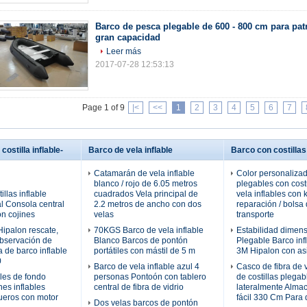
Barco de pesca plegable de 600 - 800 cm para patr
gran capacidad
Leer más
2017-07-28 12:53:13
Page 1 of 9
|<
<<
1
2
3
4
5
6
7
costilla inflable-
Barco de vela inflable
Barco con costillas
Catamarán de vela inflable
Color personaliza
blanco / rojo de 6.05 metros
plegables con cost
illas inflable
cuadrados Vela principal de
vela inflables con k
al Consola central
2.2 metros de ancho con dos
reparación / bolsa
on cojines
velas
transporte
ipalon rescate,
70KGS Barco de vela inflable
Estabilidad dimens
observación de
Blanco Barcos de pontón
Plegable Barco infl
a de barco inflable
portátiles con mástil de 5 m
3M Hipalon con as
0
Barco de vela inflable azul 4
Casco de fibra de 
bles de fondo
personas Pontoón con tablero
de costillas plega
nes inflables
central de fibra de vidrio
lateralmente Alma
ueros con motor
fácil 330 Cm Para 
Dos velas barcos de pontón