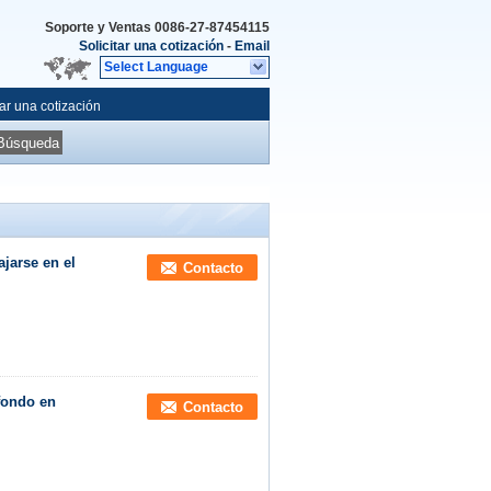
Soporte y Ventas
0086-27-87454115
Solicitar una cotización
-
Email
Select Language
tar una cotización
Búsqueda
ajarse en el
Contacto
fondo en
Contacto