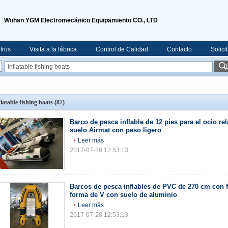
Wuhan YGM Electromecánico Equipamiento CO., LTD
tros
Visita a la fábrica
Control de Calidad
Contacto
Solici
flatable fishing boats
(87)
Barco de pesca inflable de 12 pies para el ocio rel
suelo Airmat con peso ligero
Leer más
2017-07-28 12:53:13
Barcos de pesca inflables de PVC de 270 cm con 
forma de V con suelo de aluminio
Leer más
2017-07-28 12:53:13