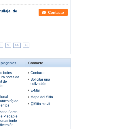
ullaje, de
Contacto
8
9
>>
>|
 plegables
Contacto
do botes
Contacto
ura botes de
Solicitar una
it de
cotización
 de
E-Mail
ional
Mapa del Sitio
ables rígido
Sitio movil
ientos
vidrio Barco
ble Plegable
cenamiento
diversión