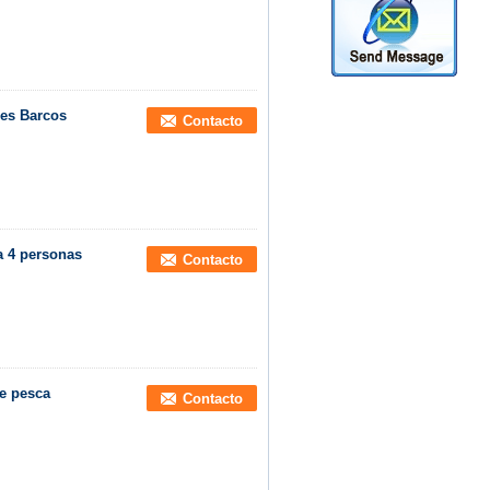
les Barcos
Contacto
a 4 personas
Contacto
de pesca
Contacto